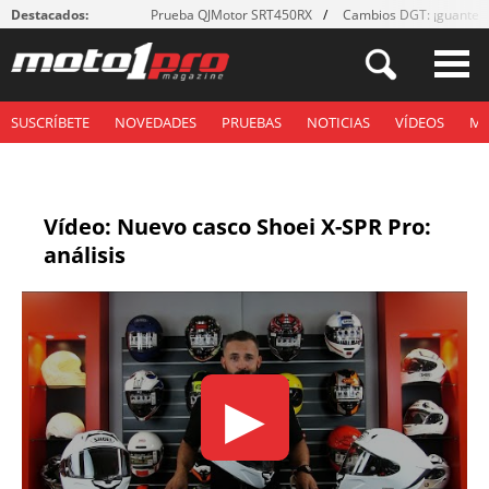
Destacados:
Prueba QJMotor SRT450RX
Cambios DGT: ¡guantes
SUSCRÍBETE
NOVEDADES
PRUEBAS
NOTICIAS
VÍDEOS
M
Vídeo: Nuevo casco Shoei X-SPR Pro:
análisis
▶