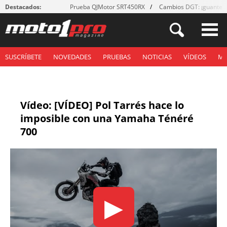
Destacados:
Prueba QJMotor SRT450RX
Cambios DGT: ¡guantes
SUSCRÍBETE
NOVEDADES
PRUEBAS
NOTICIAS
VÍDEOS
M
Vídeo: [VÍDEO] Pol Tarrés hace lo
imposible con una Yamaha Ténéré
700
▶