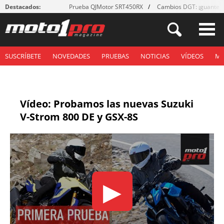
Destacados:
Prueba QJMotor SRT450RX
Cambios DGT: ¡guantes
SUSCRÍBETE
NOVEDADES
PRUEBAS
NOTICIAS
VÍDEOS
M
Vídeo: Probamos las nuevas Suzuki
V-Strom 800 DE y GSX-8S
▶