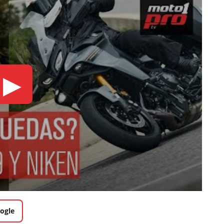
▶
ogle