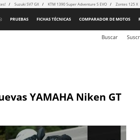
es!
Suzuki SV7 GX
KTM 1390 Super Adventure S EVO
Zontes 125 X
PRUEBAS
FICHAS TÉCNICAS
COMPARADOR DE MOTOS
Buscar
Suscr
nuevas YAMAHA Niken GT