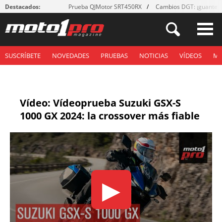
Destacados:
Prueba QJMotor SRT450RX
Cambios DGT: ¡guantes
SUSCRÍBETE
NOVEDADES
PRUEBAS
NOTICIAS
VÍDEOS
M
Vídeo: Vídeoprueba Suzuki GSX-S
1000 GX 2024: la crossover más fiable
▶