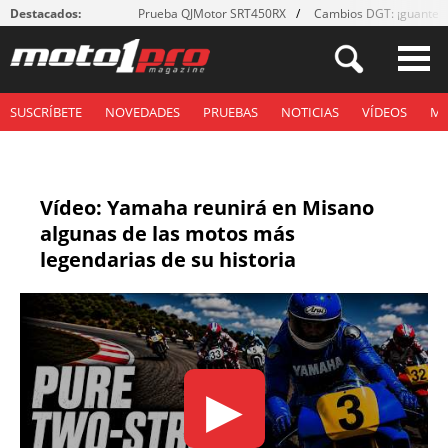
Destacados:
Prueba QJMotor SRT450RX
Cambios DGT: ¡guantes
SUSCRÍBETE
NOVEDADES
PRUEBAS
NOTICIAS
VÍDEOS
M
Vídeo: Yamaha reunirá en Misano
algunas de las motos más
legendarias de su historia
▶