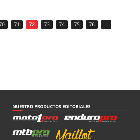
70
71
72
73
74
75
76
…
NUESTRO PRODUCTOS EDITORIALES