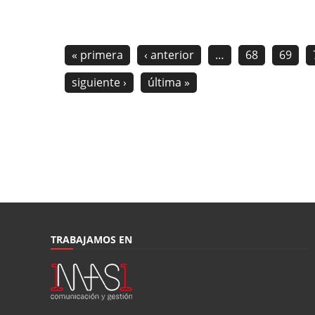
« primera
‹ anterior
…
68
69
siguiente ›
última »
TRABAJAMOS EN