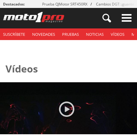
Destacados:
Prueba QJMotor SRT450RX
Cambios DGT: ¡guantes
SUSCRÍBETE
NOVEDADES
PRUEBAS
NOTICIAS
VÍDEOS
M
Vídeos
Páginas