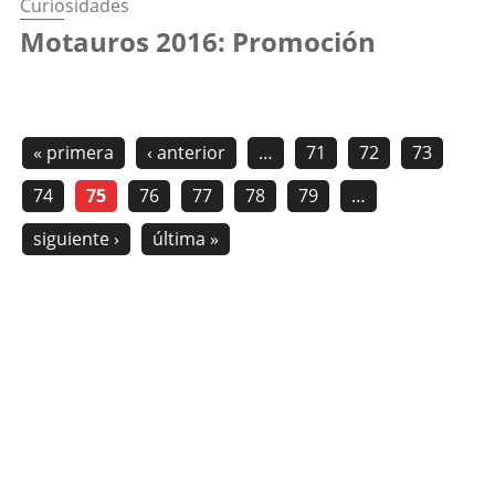
Curiosidades
Motauros 2016: Promoción
« primera
‹ anterior
…
71
72
73
74
75
76
77
78
79
…
siguiente ›
última »