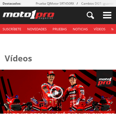
Destacados:
Prueba QJMotor SRT450RX
Cambios DGT: ¡guantes
SUSCRÍBETE
NOVEDADES
PRUEBAS
NOTICIAS
VÍDEOS
M
Vídeos
Páginas