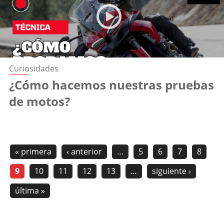
Curiosidades
¿Cómo hacemos nuestras pruebas
de motos?
« primera
‹ anterior
…
5
6
7
8
9
10
11
12
13
…
siguiente ›
última »