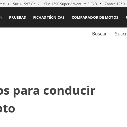
es!
Suzuki SV7 GX
KTM 1390 Super Adventure S EVO
Zontes 125 X
PRUEBAS
FICHAS TÉCNICAS
COMPARADOR DE MOTOS
Buscar
Suscr
los para conducir
oto