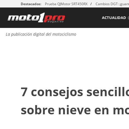
Destacados:
Prueba QJMotor SRT450RX
Cambios DGT: ¡guant
ACTUALIDAD
La publicación digital del motociclismo
7 consejos sencil
sobre nieve en m