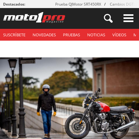
Destacados:
Prueba QJMotor SRT450RX
Cambios DGT: ¡g
SUSCRÍBETE
NOVEDADES
PRUEBAS
NOTICIAS
VÍDEOS
M