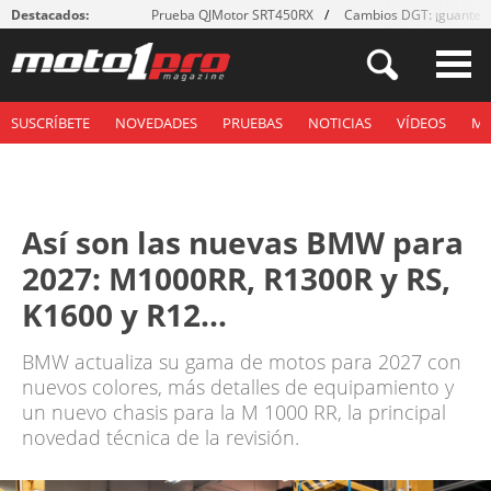
Destacados:
Prueba QJMotor SRT450RX
Cambios DGT: ¡guantes
SUSCRÍBETE
NOVEDADES
PRUEBAS
NOTICIAS
VÍDEOS
M
Así son las nuevas BMW para
2027: M1000RR, R1300R y RS,
K1600 y R12...
BMW actualiza su gama de motos para 2027 con
nuevos colores, más detalles de equipamiento y
un nuevo chasis para la M 1000 RR, la principal
novedad técnica de la revisión.