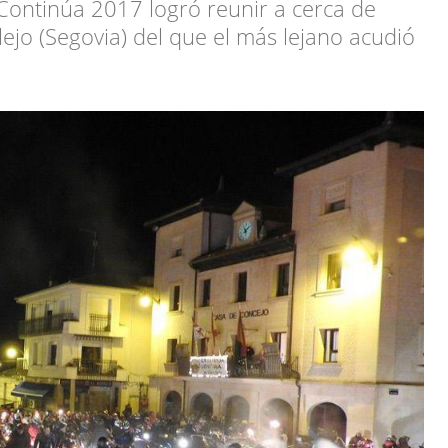
ontinúa 2017 logró reunir a cerca de
lejo (Segovia) del que el más lejano acudió