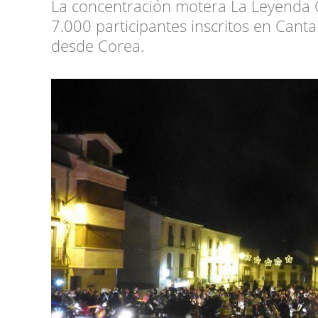
La concentración motera La Leyenda C
7.000 participantes inscritos en Canta
desde Corea.