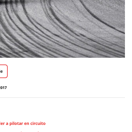
le
2017
r a pilotar en circuito