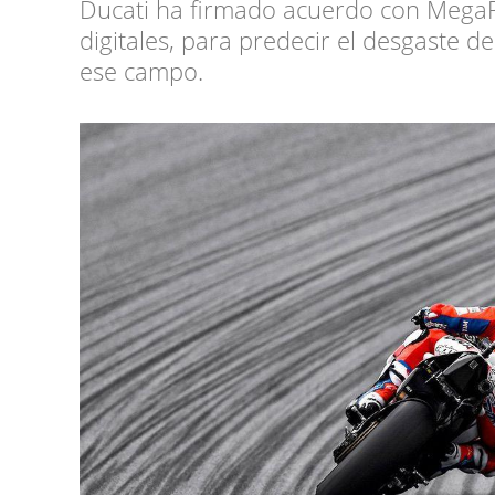
Ducati ha firmado acuerdo con MegaR
digitales, para predecir el desgaste 
ese campo.