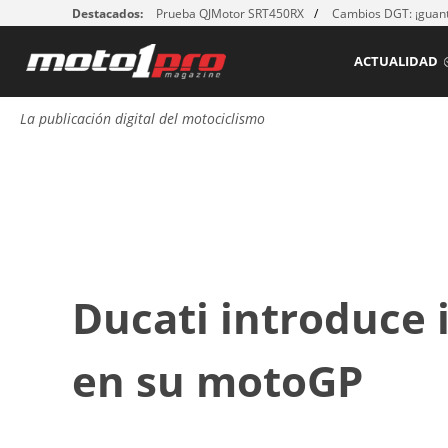
Destacados:
Prueba QJMotor SRT450RX
Cambios DGT: ¡guant
ACTUALIDAD
La publicación digital del motociclismo
Ducati introduce i
en su motoGP