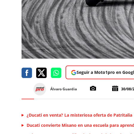
Seguir a Moto1pro en Goog
Álvaro Guardia
30/08/
¿Ducati en venta? La misteriosa oferta de Patritalia
Ducati convierte Misano en una escuela para aprende