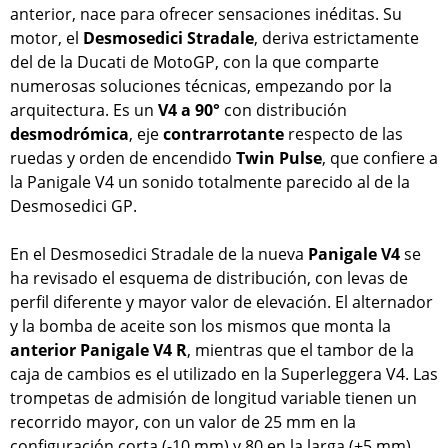
anterior, nace para ofrecer sensaciones inéditas. Su
motor, el
Desmosedici Stradale
, deriva estrictamente
del de la Ducati de MotoGP, con la que comparte
numerosas soluciones técnicas, empezando por la
arquitectura. Es un
V4 a 90°
con distribución
desmodrómica
, eje
contrarrotante
respecto de las
ruedas y orden de encendido
Twin Pulse
, que confiere a
la Panigale V4 un sonido totalmente parecido al de la
Desmosedici GP.
En el Desmosedici Stradale de la nueva
Panigale V4
se
ha revisado el esquema de distribución, con levas de
perfil diferente y mayor valor de elevación. El alternador
y la bomba de aceite son los mismos que monta la
anterior Panigale V4 R
, mientras que el tambor de la
caja de cambios es el utilizado en la Superleggera V4. Las
trompetas de admisión de longitud variable tienen un
recorrido mayor, con un valor de 25 mm en la
configuración corta (-10 mm) y 80 en la larga (+5 mm).