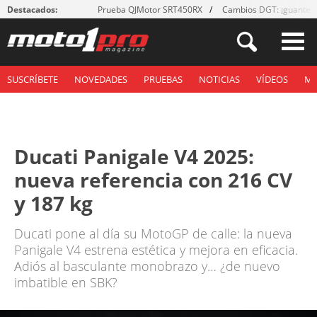
Destacados:
Prueba QJMotor SRT450RX
Cambios DGT: ¡guantes
SUSCRÍBETE
NOVEDADES
PRUEBAS
NOTICIAS
VÍDEOS
M
Ducati Panigale V4 2025:
nueva referencia con 216 CV
y 187 kg
Ducati pone al día su MotoGP de calle: la nueva
Panigale V4 estrena estética y mejora en eficacia.
Adiós al basculante monobrazo y… ¿de nuevo
imbatible en SBK?