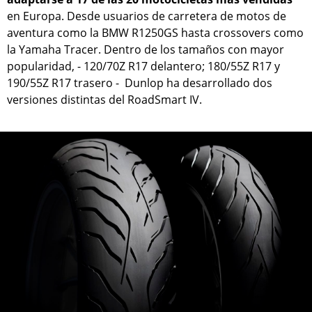
en Europa. Desde usuarios de carretera de motos de
aventura como la BMW R1250GS hasta crossovers como
la Yamaha Tracer. Dentro de los tamaños con mayor
popularidad, - 120/70Z R17 delantero; 180/55Z R17 y
190/55Z R17 trasero - Dunlop ha desarrollado dos
versiones distintas del RoadSmart IV.