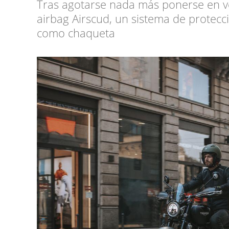
Tras agotarse nada más ponerse en v
airbag Airscud, un sistema de protec
como chaqueta