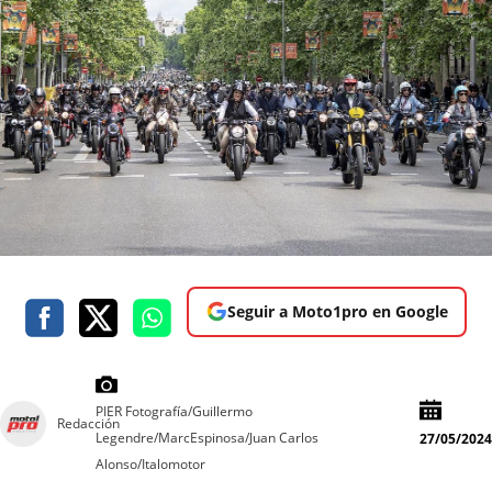
Seguir a Moto1pro en Google
PIER Fotografía/Guillermo
Redacción
Legendre/MarcEspinosa/Juan Carlos
27/05/2024
Alonso/Italomotor