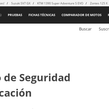
es!
Suzuki SV7 GX
KTM 1390 Super Adventure S EVO
Zontes 125 X
PRUEBAS
FICHAS TÉCNICAS
COMPARADOR DE MOTOS
Buscar
Suscr
o de Seguridad
icación