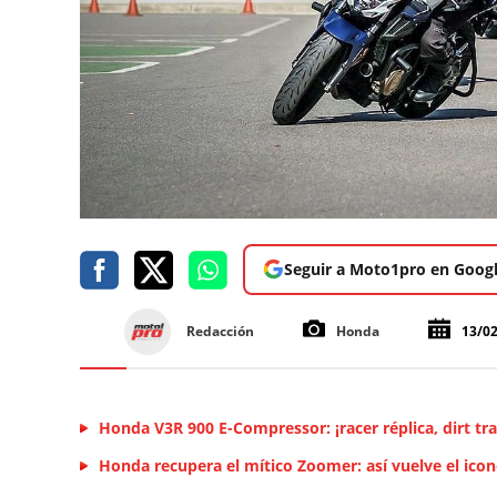
Seguir a Moto1pro en Goog
Redacción
Honda
13/0
Honda V3R 900 E-Compressor: ¡racer réplica, dirt tra
Honda recupera el mítico Zoomer: así vuelve el icon