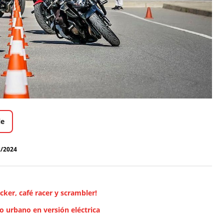
le
2/2024
cker, café racer y scrambler!
o urbano en versión eléctrica