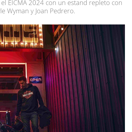
n el EICMA 2024 con un estand repleto con
yle Wyman y Joan Pedrero.