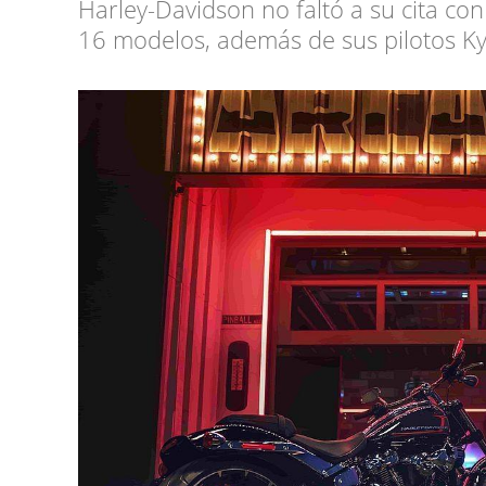
Harley-Davidson no faltó a su cita co
16 modelos, además de sus pilotos K