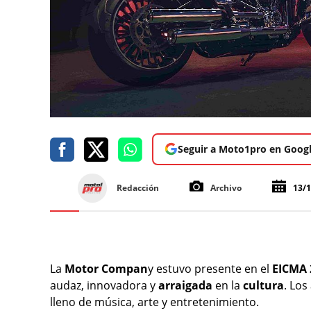
Seguir a Moto1pro en Goog
Redacción
Archivo
13/
La
Motor Compan
y estuvo presente en el
EICMA
audaz, innovadora y
arraigada
en la
cultura
. Los
lleno de música, arte y entretenimiento.