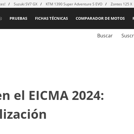
es!
Suzuki SV7 GX
KTM 1390 Super Adventure S EVO
Zontes 125 X
PRUEBAS
FICHAS TÉCNICAS
COMPARADOR DE MOTOS
Buscar
Suscr
n el EICMA 2024:
lización