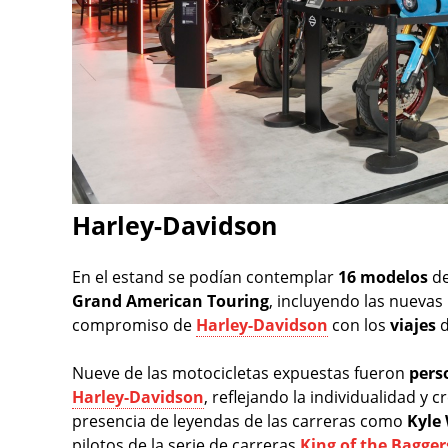
Harley-Davidson
En el estand se podían contemplar
16 modelos
de
Grand American Touring
, incluyendo las nuevas
compromiso de
Harley-Davidson
con los
viajes
d
Nueve de las motocicletas expuestas fueron
pers
Harley-Davidson
, reflejando la individualidad y 
presencia de leyendas de las carreras como
Kyle
pilotos de la serie de carreras
King of the Bagger