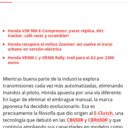
Honda V3R 900 E-Compressor: ¡racer réplica, dirt
tracker, café racer y scrambler!
Honda recupera el mítico Zoomer: así vuelve el icono
urbano en versión eléctrica
Honda XR300 L y XR300 Rally: trail para el A2 por 2300
euros
Mientras buena parte de la industria explora
transmisiones cada vez más automatizadas, eliminando
mandos al piloto, Honda apuesta por una vía diferente.
En lugar de eliminar el embrague manual, la marca
japonesa ha decidido evolucionarlo. Esa es
precisamente la filosofía que dio origen al
E-Clutch
, una
tecnología que debutó en las
CB650R
y
CBR650R
y que
continúa ampliando sus capacidades en modelos como