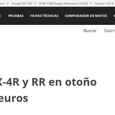
es!
Suzuki SV7 GX
KTM 1390 Super Adventure S EVO
Zontes 125 X
PRUEBAS
FICHAS TÉCNICAS
COMPARADOR DE MOTOS
Buscar
Suscr
X-4R y RR en otoño
 euros