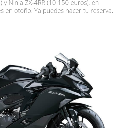
) y Ninja ZX-4RR (10 150 euros), en
es en otoño. Ya puedes hacer tu reserva.