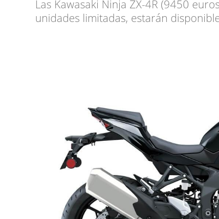
Las Kawasaki Ninja ZX-4R (9450 euros
unidades limitadas, estarán disponibl