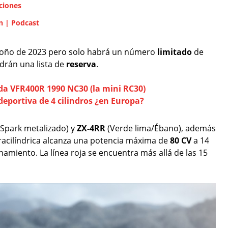
ciones
n | Podcast
toño de 2023 pero solo habrá un número
limitado
de
ndrán una lista de
reserva
.
a VFR400R 1990 NC30 (la mini RC30)
deportiva de 4 cilindros ¿en Europa?
Spark metalizado) y
ZX-4RR
(Verde lima/Ébano), además
racilíndrica alcanza una potencia máxima de
80 CV
a 14
amiento. La línea roja se encuentra más allá de las 15