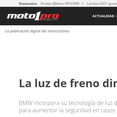
Destacados:
Prueba QJMotor SRT450RX
Cambios DGT: ¡guant
ACTUALIDAD
La publicación digital del motociclismo
La luz de freno 
BMW incorpora su tecnología de luz 
para aumentar la seguridad en casos