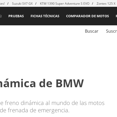
es!
Suzuki SV7 GX
KTM 1390 Super Adventure S EVO
Zontes 125 X
PRUEBAS
FICHAS TÉCNICAS
COMPARADOR DE MOTOS
Buscar
Suscr
dinámica de BMW
de freno dinámica al mundo de las motos
 de frenada de emergencia.