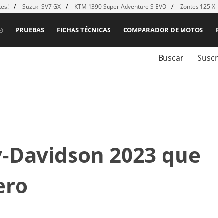
es!
Suzuki SV7 GX
KTM 1390 Super Adventure S EVO
Zontes 125 X
PRUEBAS
FICHAS TÉCNICAS
COMPARADOR DE MOTOS
Buscar
Suscr
y-Davidson 2023 que
ero