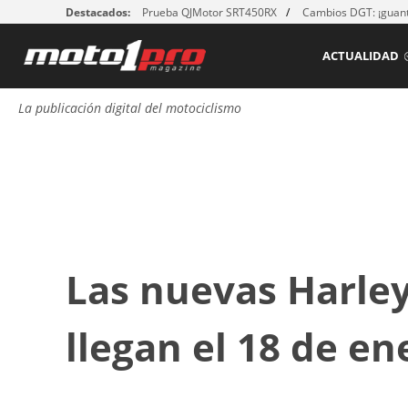
Destacados:
Prueba QJMotor SRT450RX
Cambios DGT: ¡guant
ACTUALIDAD
La publicación digital del motociclismo
Las nuevas Harle
llegan el 18 de en