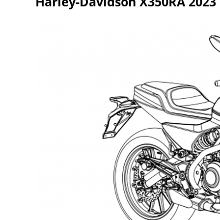
Harley-Davidson X350RA 2023