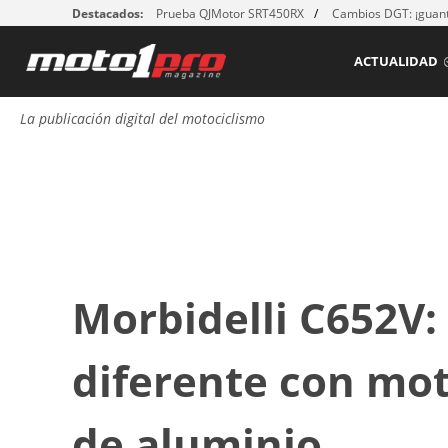
Destacados:
Prueba QJMotor SRT450RX
Cambios DGT: ¡guant
ACTUALIDAD
La publicación digital del motociclismo
Morbidelli C652V:
diferente con mot
de aluminio