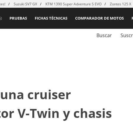
es!
Suzuki SV7 GX
KTM 1390 Super Adventure S EVO
Zontes 125 X
PRUEBAS
FICHAS TÉCNICAS
COMPARADOR DE MOTOS
Buscar
Suscr
 una cruiser
or V-Twin y chasis