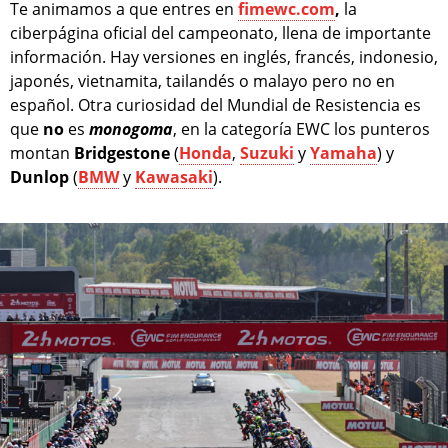
Te animamos a que entres en
fimewc.com
,
la
ciberpágina oficial del campeonato, llena de importante
información. Hay versiones en inglés, francés, indonesio,
japonés, vietnamita, tailandés o malayo pero no en
español. Otra curiosidad del Mundial de Resistencia es
que
no
es
monogoma
, en la categoría EWC los punteros
montan
Bridgestone
(
Honda
,
Suzuki
y
Yamaha
) y
Dunlop
(
BMW
y
Kawasaki
).