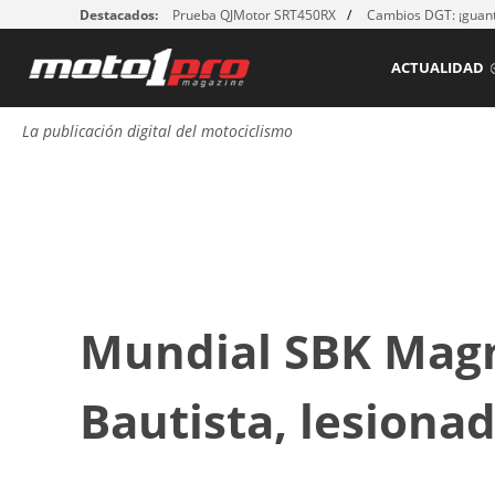
Destacados:
Prueba QJMotor SRT450RX
Cambios DGT: ¡guant
ACTUALIDAD
La publicación digital del motociclismo
Mundial SBK Magn
Bautista, lesiona