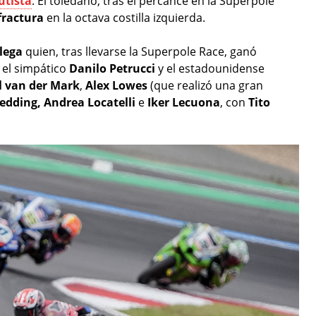
utista
. El toledano, tras el percance en la Superpole
fractura
en la octava costilla izquierda.
lega
quien, tras llevarse la Superpole Race, ganó
 el simpático
Danilo Petrucci
y el estadounidense
l van der Mark
,
Alex Lowes
(que realizó una gran
Redding,
Andrea
Locatelli
e
Iker Lecuona
, con
Tito