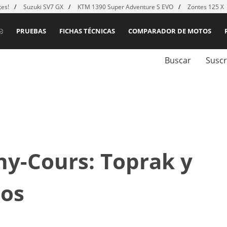
es!
Suzuki SV7 GX
KTM 1390 Super Adventure S EVO
Zontes 125 X
PRUEBAS
FICHAS TÉCNICAS
COMPARADOR DE MOTOS
Buscar
Suscr
y-Cours: Toprak y
dos