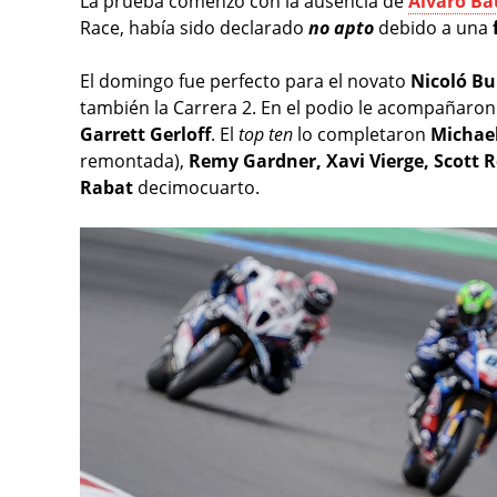
La prueba comenzó con la ausencia de
Álvaro Ba
Race, había sido declarado
no apto
debido a una
El domingo fue perfecto para el novato
Nicoló Bu
también la Carrera 2. En el podio le acompañaron
Garrett Gerloff
. El
top ten
lo completaron
Michae
remontada),
Remy Gardner, Xavi Vierge, Scott 
Rabat
decimocuarto.