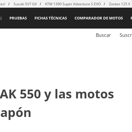
es!
Suzuki SV7 GX
KTM 1390 Super Adventure S EVO
Zontes 125 X
PRUEBAS
FICHAS TÉCNICAS
COMPARADOR DE MOTOS
Buscar
Suscr
AK 550 y las motos
Japón