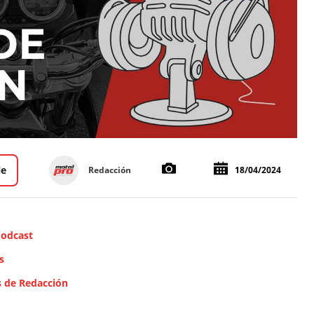
le
Redacción
18/04/2024
Podcast
s
s de Redacción