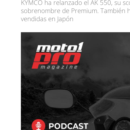
KYMCO ha relanzado el AK 550, su sco
sobrenombre de Premium. También ha
vendidas en Japón