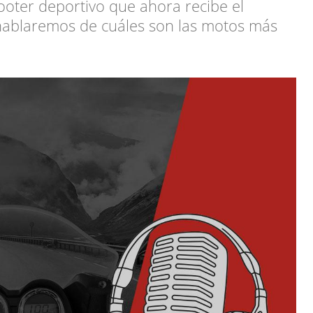
oter deportivo que ahora recibe el
blaremos de cuáles son las motos más