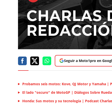
Seguir a Moto1pro en Goog
Probamos seis motos: Kove, QJ Motor y Yamaha | 
El lado "oscuro" de MotoGP | Diálogos Sobre Rueda
Honda: Sus motos y su tecnología | Podcast Charla