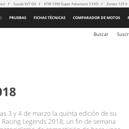
es!
Suzuki SV7 GX
KTM 1390 Super Adventure S EVO
Zontes 125 X
PRUEBAS
FICHAS TÉCNICAS
COMPARADOR DE MOTOS
Buscar
Suscr
018
ías 3 y 4 de marzo la quinta edición de su
el Racing Legends 2018; un fin de semana