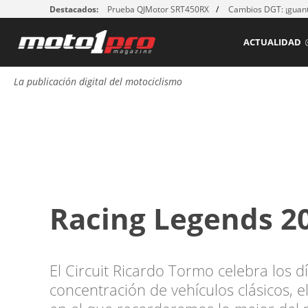
Destacados:
Prueba QJMotor SRT450RX
Cambios DGT: ¡guant
ACTUALIDAD
La publicación digital del motociclismo
Racing Legends 2
El Circuit Ricardo Tormo celebra los d
concentración de vehículos clásicos, 