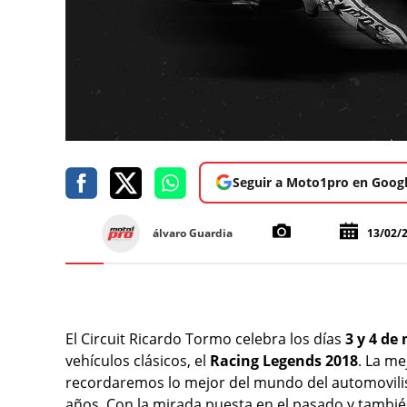
Seguir a Moto1pro en Goog
álvaro Guardia
13/02/
El Circuit Ricardo Tormo celebra los días
3 y 4 de
vehículos clásicos, el
Racing Legends 2018
. La me
recordaremos lo mejor del mundo del automovili
años. Con la mirada puesta en el pasado y también