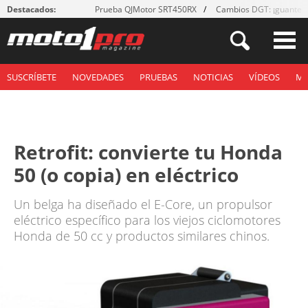
Destacados:
Prueba QJMotor SRT450RX
Cambios DGT: ¡guantes
SUSCRÍBETE
NOVEDADES
PRUEBAS
NOTICIAS
VÍDEOS
M
Retrofit: convierte tu Honda
50 (o copia) en eléctrico
Un belga ha diseñado el E-Core, un propulsor
eléctrico específico para los viejos ciclomotores
Honda de 50 cc y productos similares chinos.