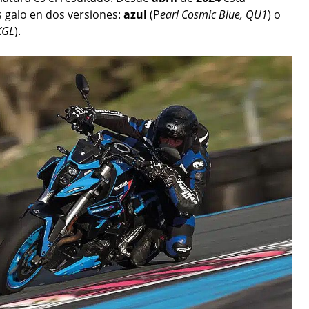
ís galo en dos versiones:
azul
(P
earl Cosmic Blue, QU1
) o
KGL
).