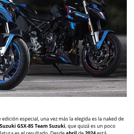
edición especial, una vez más la elegida es la naked de
Suzuki GSX-8S Team Suzuki
, que quizá es un poco
atura es el resultado. Desde
abril
de
2024
está