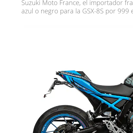
Suzuki Moto France, el importador fra
azul o negro para la GSX-8S por 999 