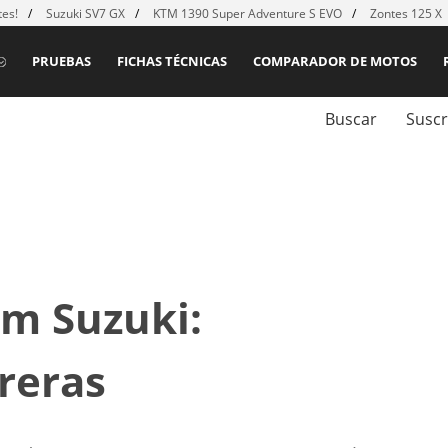
es!
Suzuki SV7 GX
KTM 1390 Super Adventure S EVO
Zontes 125 X
PRUEBAS
FICHAS TÉCNICAS
COMPARADOR DE MOTOS
Buscar
Suscr
am Suzuki:
reras