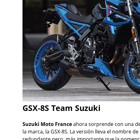
GSX-8S Team Suzuki
Suzuki Moto France
ahora sorprende con una de 
la marca, la GSX-8S. La versión lleva el nombre de
redundante pero, más importante que la nomencl