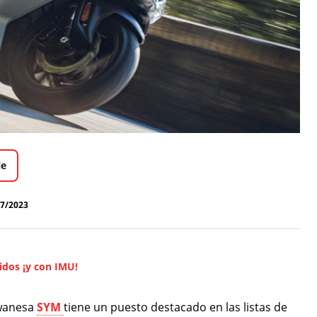
le
07/2023
idos ¡y con IMU!
iwanesa
SYM
tiene un puesto destacado en las listas de