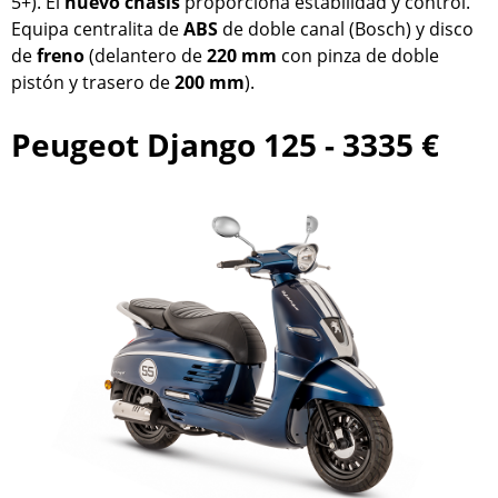
5+). El
nuevo
chasis
proporciona estabilidad y control.
Equipa centralita de
ABS
de doble canal (Bosch) y disco
de
freno
(delantero de
220
mm
con pinza de doble
pistón y trasero de
200 mm
).
Peugeot Django 125 - 3335 €