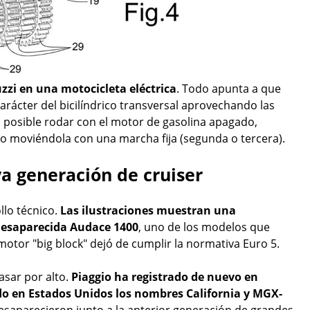
zi en una motocicleta eléctrica
. Todo apunta a que
arácter del bicilíndrico transversal aprovechando las
rá posible rodar con el motor de gasolina apagado,
co moviéndola con una marcha fija (segunda o tercera).
a generación de cruiser
llo técnico.
Las ilustraciones muestran una
desaparecida Audace 1400
, uno de los modelos que
otor "big block" dejó de cumplir la normativa Euro 5.
asar por alto.
Piaggio ha registrado de nuevo en
o en Estados Unidos los nombres California y MGX-
desaparecieron junto a la anterior generación de grandes