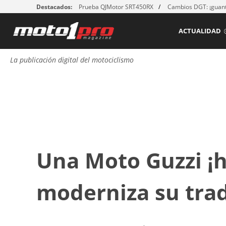
Destacados:
Prueba QJMotor SRT450RX
Cambios DGT: ¡guant
ACTUALIDAD
La publicación digital del motociclismo
Una Moto Guzzi ¡h
moderniza su trad