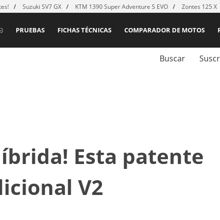
es!
Suzuki SV7 GX
KTM 1390 Super Adventure S EVO
Zontes 125 X
PRUEBAS
FICHAS TÉCNICAS
COMPARADOR DE MOTOS
Buscar
Suscr
íbrida! Esta patente
icional V2