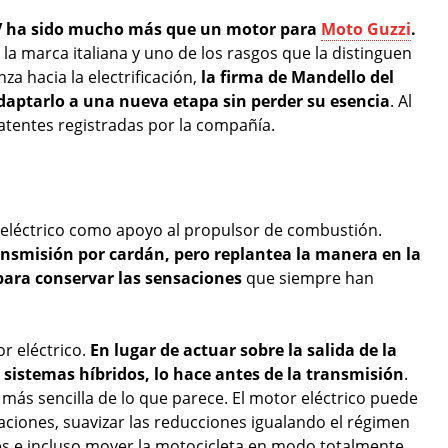
en V ha sido mucho más que un motor para
Moto Guzzi
.
la marca italiana y uno de los rasgos que la distinguen
za hacia la electrificación,
la firma de Mandello del
aptarlo a una nueva etapa sin perder su esencia
. Al
atentes registradas por la compañía.
eléctrico como apoyo al propulsor de combustión.
ansmisión por cardán, pero replantea la manera en la
ara conservar las sensaciones
que siempre han
r eléctrico.
En lugar de actuar sobre la salida de la
sistemas híbridos, lo hace antes de la transmisión
.
más sencilla de lo que parece. El motor eléctrico puede
raciones, suavizar las reducciones igualando el régimen
es e incluso mover la motocicleta en modo totalmente