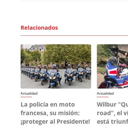
Relacionados
Actualidad
Actualidad
La policía en moto
Wilbur "Q
francesa, su misión:
road", el v
¡proteger al Presidente!
está triun