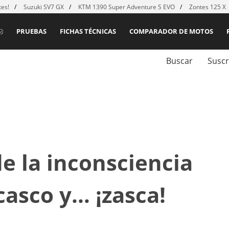
es!
Suzuki SV7 GX
KTM 1390 Super Adventure S EVO
Zontes 125 X
PRUEBAS
FICHAS TÉCNICAS
COMPARADOR DE MOTOS
Buscar
Suscr
de la inconsciencia
casco y… ¡zasca!