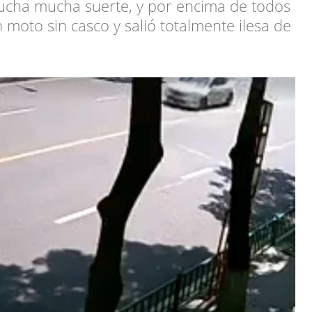
mucha mucha suerte, y por encima de todos
n moto sin casco y salió totalmente ilesa de