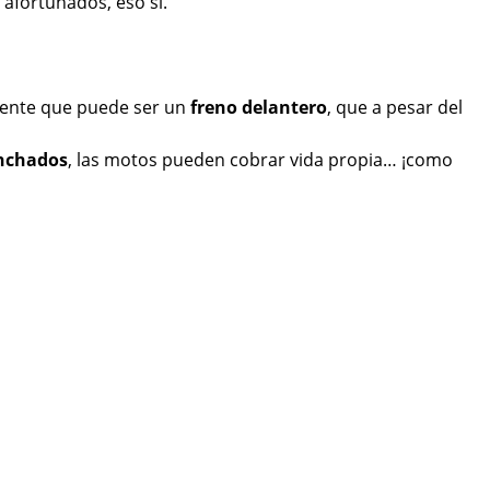
 afortunados, eso sí.
otente que puede ser un
freno delantero
, que a pesar del
anchados
, las motos pueden cobrar vida propia… ¡como