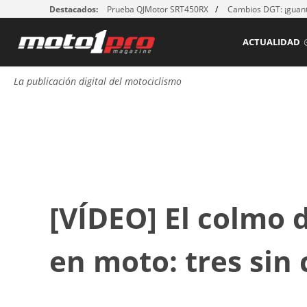
Destacados:
Prueba QJMotor SRT450RX
Cambios DGT: ¡guant
ACTUALIDAD
La publicación digital del motociclismo
[VÍDEO] El colmo 
en moto: tres sin 