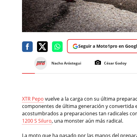
Seguir a Moto1pro en Goog
Nacho Aróstegui
César Godoy
XTR Pepo
vuelve a la carga con su última preparac
componentes de última generación y convertida en
acostumbrados a preparaciones tan radicales com
1200 S Siluro
, una monster aún más radical.
La moto que ha pasado por las manos del prepar