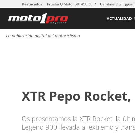
Destacados:
Prueba QJMotor SRT450RX
Cambios DGT: ¡guant
ACTUALIDAD
La publicación digital del motociclismo
XTR Pepo Rocket, 
Os presentamos la XTR Rocket, la últ
Legend 900 llevada al extremo y trans