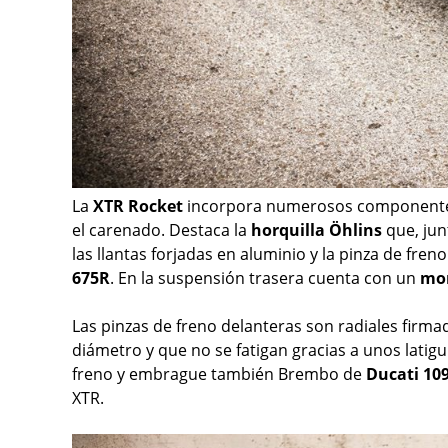
La
XTR Rocket
incorpora numerosos componentes 
el carenado. Destaca la
horquilla Öhlins
que, jun
las llantas forjadas en aluminio y la pinza de fre
675R
. En la suspensión trasera cuenta con un
mo
Las pinzas de freno delanteras son radiales firm
diámetro y que no se fatigan gracias a unos latig
freno y embrague también Brembo de
Ducati 10
XTR.