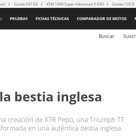
es!
Suzuki SV7 GX
KTM 1390 Super Adventure S EVO
Zontes 125 X
PRUEBAS
FICHAS TÉCNICAS
COMPARADOR DE MOTOS
Buscar
Suscr
la bestia inglesa
ima creación de XTR Pepo, una Triumph TT
formada en una auténtica bestia inglesa.