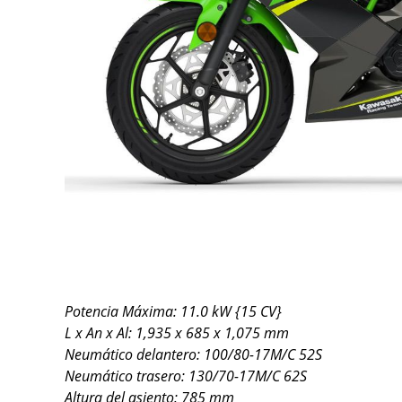
Potencia Máxima: 11.0 kW {15 CV}
L x An x Al: 1,935 x 685 x 1,075 mm
Neumático delantero: 100/80-17M/C 52S
Neumático trasero: 130/70-17M/C 62S
Altura del asiento: 785 mm