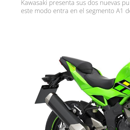
Kawasaki presenta sus dos nuevas pun
este modo entra en el segmento A1 d