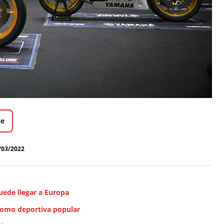
le
/03/2022
uede llegar a Europa
como deportiva popular