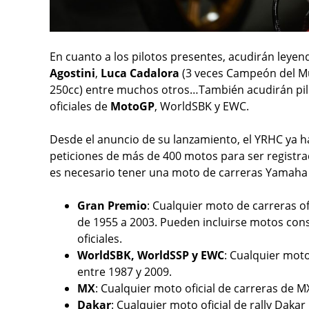
En cuanto a los pilotos presentes, acudirán ley
Agostini
,
Luca Cadalora
(3 veces Campeón del M
250cc) entre muchos otros…También acudirán pil
oficiales de
MotoGP
, WorldSBK y EWC.
Desde el anuncio de su lanzamiento, el YRHC ya h
peticiones de más de 400 motos para ser registrad
es necesario tener una moto de carreras Yamaha q
Gran Premio
: Cualquier moto de carreras o
de 1955 a 2003. Pueden incluirse motos cons
oficiales.
WorldSBK, WorldSSP y EWC
: Cualquier moto
entre 1987 y 2009.
MX
: Cualquier moto oficial de carreras de 
Dakar
: Cualquier moto oficial de rally Dakar