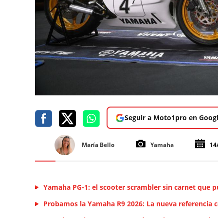
Seguir a Moto1pro en Goog
María Bello
Yamaha
14
Yamaha PG-1: el scooter scrambler sin carnet que p
Probamos la Yamaha R9 2026: La nueva referencia 