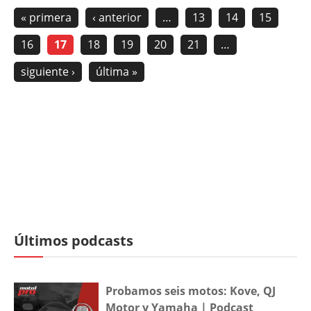
« primera
‹ anterior
…
13
14
15
16
17
18
19
20
21
…
siguiente ›
última »
Últimos podcasts
Probamos seis motos: Kove, QJ
Motor y Yamaha | Podcast