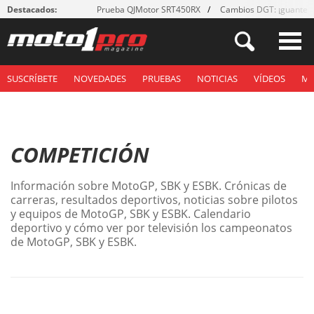
Destacados:
Prueba QJMotor SRT450RX
Cambios DGT: ¡guantes
SUSCRÍBETE
NOVEDADES
PRUEBAS
NOTICIAS
VÍDEOS
M
COMPETICIÓN
Información sobre MotoGP, SBK y ESBK. Crónicas de
carreras, resultados deportivos, noticias sobre pilotos
y equipos de MotoGP, SBK y ESBK. Calendario
deportivo y cómo ver por televisión los campeonatos
de MotoGP, SBK y ESBK.