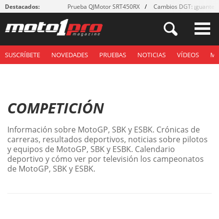
Destacados:
Prueba QJMotor SRT450RX
Cambios DGT: ¡guantes
SUSCRÍBETE
NOVEDADES
PRUEBAS
NOTICIAS
VÍDEOS
M
COMPETICIÓN
Información sobre MotoGP, SBK y ESBK. Crónicas de
carreras, resultados deportivos, noticias sobre pilotos
y equipos de MotoGP, SBK y ESBK. Calendario
deportivo y cómo ver por televisión los campeonatos
de MotoGP, SBK y ESBK.