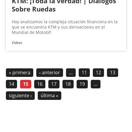
KTM: ¡Toda la verdad! | Diálogos
Sobre Ruedas
Hoy analizamos la compleja situación financiera en la
que se encuentra KTM y sus derivaciones en el
Mundial de MotoGP.
Videos
« primera
‹ anterior
…
11
12
13
14
15
16
17
18
19
…
siguiente ›
última »