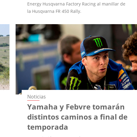
Energy Husqvarna Factory Racing al manillar de
la Husqvarna FR 450 Rally.
Noticias
Yamaha y Febvre tomarán
distintos caminos a final de
temporada