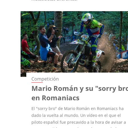
Competición
Mario Román y su "sorry br
en Romaniacs
El "sorry bro" de Mario Román en Romaniacs ha
dado la vuelta al mundo. Un vídeo en el que el
piloto español fue precavido a la hora de avisar a