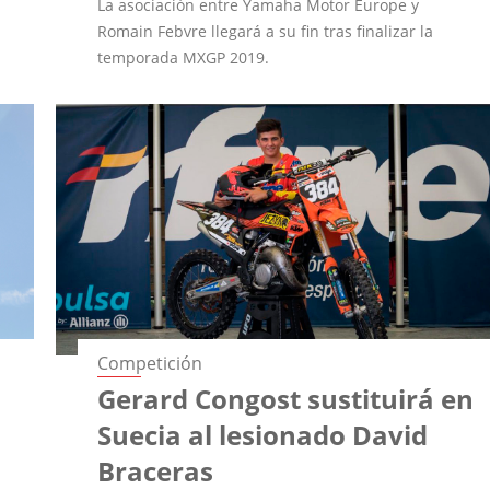
La asociación entre Yamaha Motor Europe y
Romain Febvre llegará a su fin tras finalizar la
temporada MXGP 2019.
Competición
Gerard Congost sustituirá en
Suecia al lesionado David
Braceras