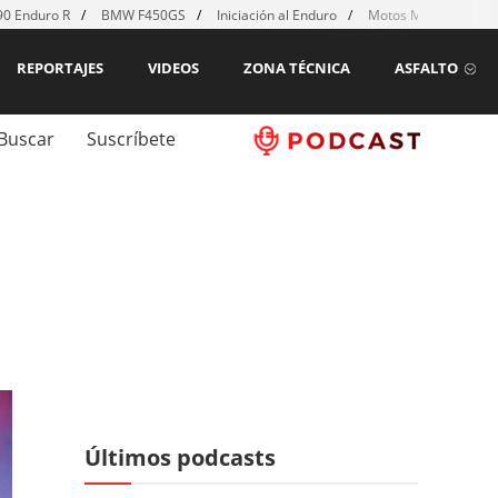
0 Enduro R
BMW F450GS
Iniciación al Enduro
Motos MX para emp
REPORTAJES
VIDEOS
ZONA TÉCNICA
ASFALTO
Buscar
Suscríbete
Últimos podcasts