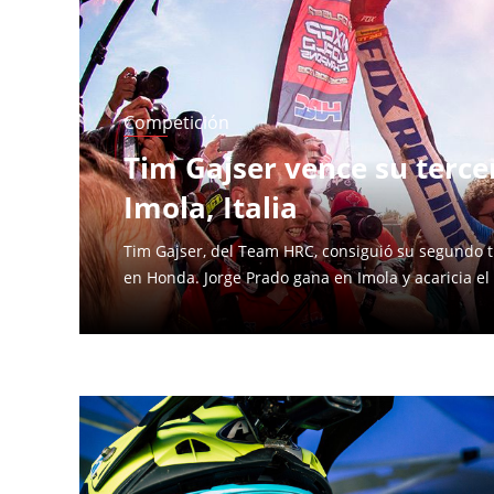
Competición
Tim Gajser vence su terc
Imola, Italia
Tim Gajser, del Team HRC, consiguió su segundo tí
en Honda. Jorge Prado gana en Imola y acaricia el 