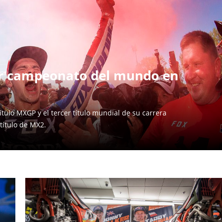
er campeonato del mundo en
tulo MXGP y el tercer título mundial de su carrera
título de MX2.