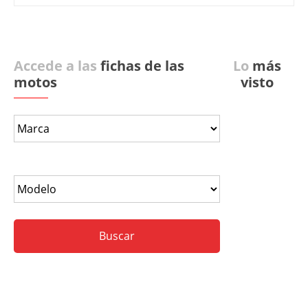
Accede a las
fichas de las
Lo
más
motos
visto