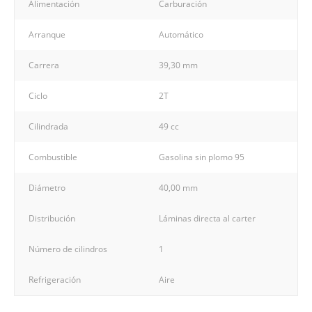
Alimentación
Carburación
Arranque
Automático
Carrera
39,30 mm
Ciclo
2T
Cilindrada
49 cc
Combustible
Gasolina sin plomo 95
Diámetro
40,00 mm
Distribución
Láminas directa al carter
Número de cilindros
1
Refrigeración
Aire