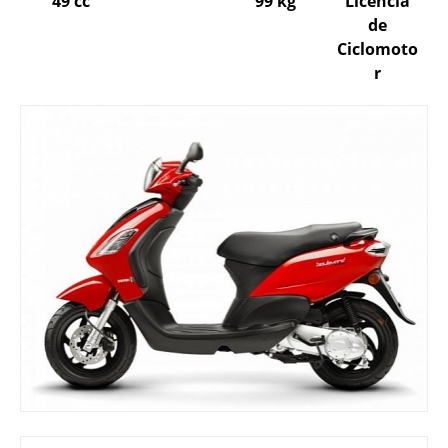
49 cc
99 kg
Licencia
de
Ciclomoto
r