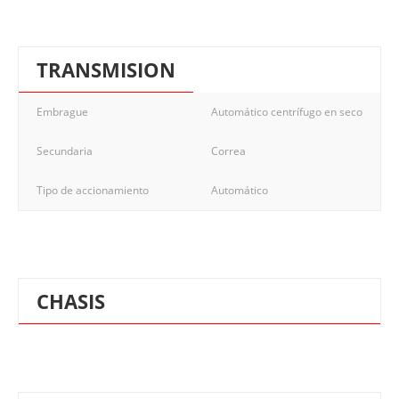
TRANSMISION
Embrague
Automático centrífugo en seco
Secundaria
Correa
Tipo de accionamiento
Automático
CHASIS