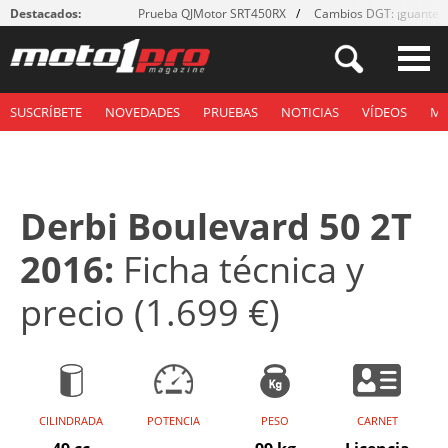
Destacados:
Prueba QJMotor SRT450RX
Cambios DGT: ¡guantes
SUSCRÍBETE
NOVEDADES
PRUEBAS
NOTICIAS
VÍDEOS
M
Derbi Boulevard 50 2T
2016:
Ficha técnica y
precio (1.699 €)
CILINDRADA
POTENCIA
PESO
CARNET