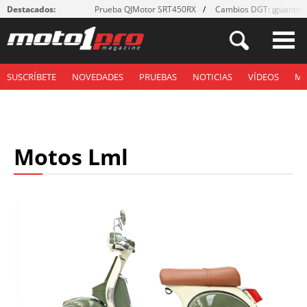
Destacados:
Prueba QJMotor SRT450RX
Cambios DGT: ¡guantes
SUSCRÍBETE
NOVEDADES
PRUEBAS
NOTICIAS
VÍDEOS
M
Motos Lml