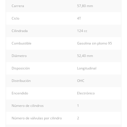
Carrera
57,80 mm
Ciclo
4T
Cilindrada
124 cc
Combustible
Gasolina sin plomo 95
Diámetro
52,40 mm
Disposición
Longitudinal
Distribución
OHC
Encendido
Electrónico
Número de cilindros
1
Número de válvulas por cilindro
2