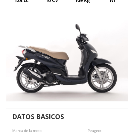
124 cc
10 CV
109 kg
A1
DATOS BASICOS
Marca de la moto
Peugeot