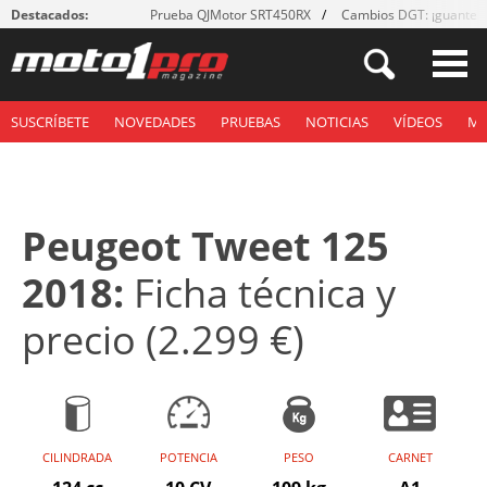
Destacados:
Prueba QJMotor SRT450RX
Cambios DGT: ¡guantes
SUSCRÍBETE
NOVEDADES
PRUEBAS
NOTICIAS
VÍDEOS
M
Peugeot Tweet 125
2018:
Ficha técnica y
precio (2.299 €)
CILINDRADA
POTENCIA
PESO
CARNET