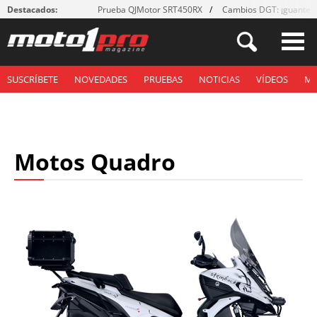
Destacados:
Prueba QJMotor SRT450RX
Cambios DGT: ¡guantes
SUSCRÍBETE
NOVEDADES
PRUEBAS
NOTICIAS
VÍDEOS
M
Motos Quadro