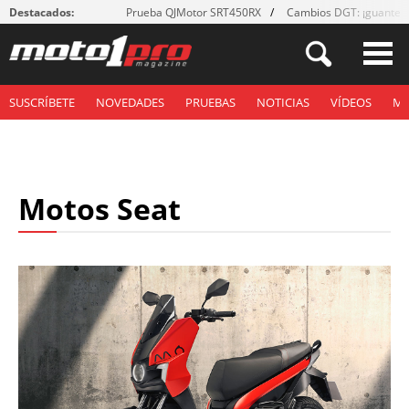
Destacados:
Prueba QJMotor SRT450RX
Cambios DGT: ¡guantes
SUSCRÍBETE
NOVEDADES
PRUEBAS
NOTICIAS
VÍDEOS
M
Motos Seat