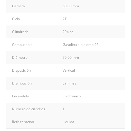
Carrera
60,00 mm
Ciclo
2T
Cilindrada
294 cc
Combustible
Gasolina sin plomo 95
Diámetro
79,00 mm
Disposición
Vertical
Distribución
Láminas
Encendido
Electrónico
Número de cilindros
1
Refrigeración
Líquida