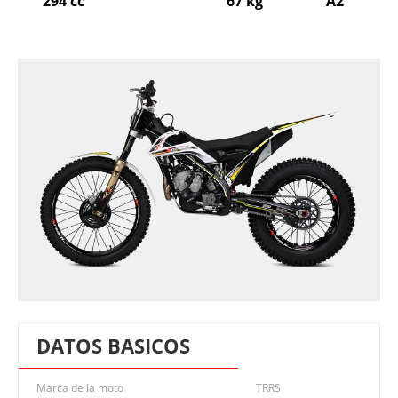
294 cc
67 kg
A2
DATOS BASICOS
Marca de la moto
TRRS