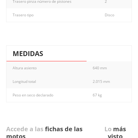
Trasero pinza número de pistones
2
Trasero tipo
Disco
MEDIDAS
Altura asiento
640 mm
Longitud total
2.015 mm
Peso en seco declarado
67 kg
Accede a las
fichas de las
Lo
más
motos
visto