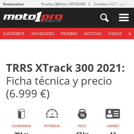
Destacados:
Prueba QJMotor SRT450RX
Cambios DGT: ¡guantes
SUSCRÍBETE
NOVEDADES
PRUEBAS
NOTICIAS
VÍDEOS
M
TRRS XTrack 300 2021:
Ficha técnica y precio
(6.999 €)
CILINDRADA
POTENCIA
PESO
CARNET