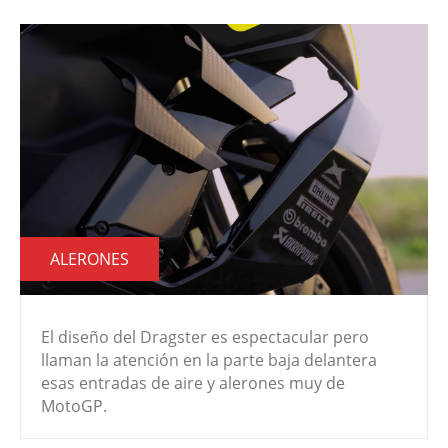
ALERONES
El diseño del Dragster es espectacular pero
llaman la atención en la parte baja delantera
esas entradas de aire y alerones muy de
MotoGP.