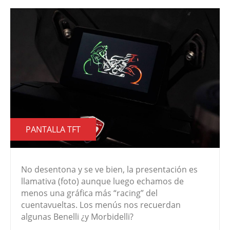
PANTALLA TFT
No desentona y se ve bien, la presentación es
llamativa (foto) aunque luego echamos de
menos una gráfica más “racing” del
cuentavueltas. Los menús nos recuerdan
algunas Benelli ¿y Morbidelli?