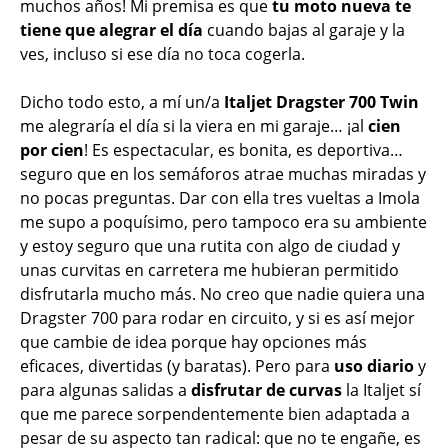
muchos años! Mi premisa es que
tu moto nueva te
tiene que alegrar el día
cuando bajas al garaje y la
ves, incluso si ese día no toca cogerla.
Dicho todo esto, a mí un/a
Italjet Dragster 700 Twin
me alegraría el día si la viera en mi garaje… ¡al
cien
por cien
! Es espectacular, es bonita, es deportiva…
seguro que en los semáforos atrae muchas miradas y
no pocas preguntas. Dar con ella tres vueltas a Imola
me supo a poquísimo, pero tampoco era su ambiente
y estoy seguro que una rutita con algo de ciudad y
unas curvitas en carretera me hubieran permitido
disfrutarla mucho más. No creo que nadie quiera una
Dragster 700 para rodar en circuito, y si es así mejor
que cambie de idea porque hay opciones más
eficaces, divertidas (y baratas). Pero para
uso diario
y
para algunas salidas a
disfrutar de curvas
la Italjet sí
que me parece sorpendentemente bien adaptada a
pesar de su aspecto tan radical: que no te engañe, es