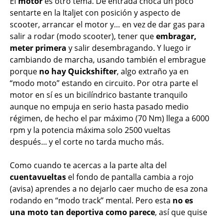
El
motor
es otro tema. De entrada choca un poco
sentarte en la Italjet con posición y aspecto de
scooter, arrancar el motor y… en vez de dar gas para
salir a rodar (modo scooter), tener que
embragar,
meter primera
y salir desembragando. Y luego ir
cambiando de marcha, usando también el embrague
porque
no hay Quickshifter
, algo extraño ya en
“modo moto” estando en circuito. Por otra parte el
motor en sí es un bicilíndrico bastante tranquilo
aunque no empuja en serio hasta pasado medio
régimen, de hecho el par máximo (70 Nm) llega a 6000
rpm y la potencia máxima solo 2500 vueltas
después... y el corte no tarda mucho más.
Como cuando te acercas a la parte alta del
cuentavueltas
el fondo de pantalla cambia a rojo
(avisa) aprendes a no dejarlo caer mucho de esa zona
rodando en “modo track” mental. Pero esta
no es
una moto tan deportiva como parece
, así que quise