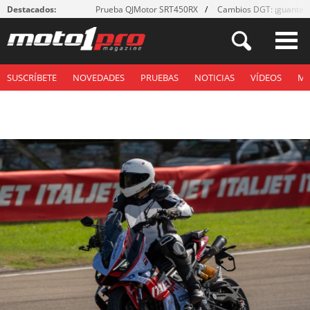
Destacados:
Prueba QJMotor SRT450RX
Cambios DGT: ¡guantes
SUSCRÍBETE
NOVEDADES
PRUEBAS
NOTICIAS
VÍDEOS
M