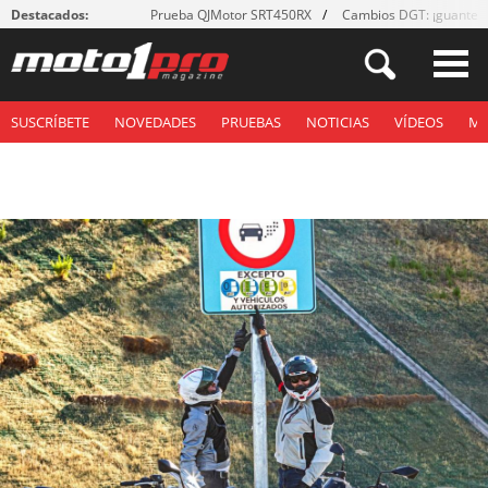
Destacados:
Prueba QJMotor SRT450RX
Cambios DGT: ¡guantes
SUSCRÍBETE
NOVEDADES
PRUEBAS
NOTICIAS
VÍDEOS
M