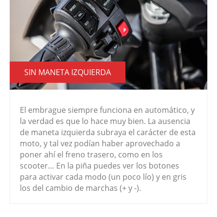
SIN MANETA IZQUIERDA
El embrague siempre funciona en automático, y
la verdad es que lo hace muy bien. La ausencia
de maneta izquierda subraya el carácter de esta
moto, y tal vez podían haber aprovechado a
poner ahí el freno trasero, como en los
scooter… En la piña puedes ver los botones
para activar cada modo (un poco lío) y en gris
los del cambio de marchas (+ y -).