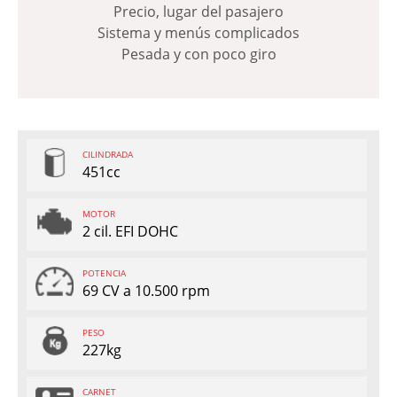
Precio, lugar del pasajero
Sistema y menús complicados
Pesada y con poco giro
CILINDRADA
451cc
MOTOR
2 cil. EFI DOHC
POTENCIA
69 CV a 10.500 rpm
PESO
227kg
CARNET