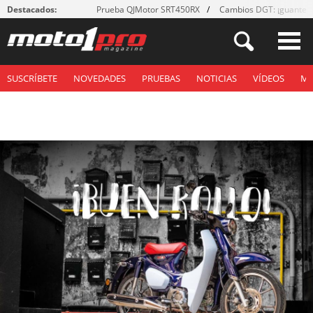
Destacados:
Prueba QJMotor SRT450RX
Cambios DGT: ¡guantes
SUSCRÍBETE
NOVEDADES
PRUEBAS
NOTICIAS
VÍDEOS
M